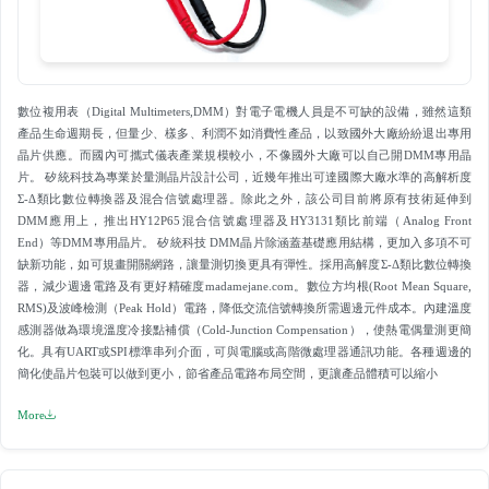
數位複用表（Digital Multimeters,DMM）對電子電機人員是不可缺的設備，雖然這類
產品生命週期長，但量少、樣多、利潤不如消費性產品，以致國外大廠紛紛退出專用
晶片供應。而國內可攜式儀表產業規模較小，不像國外大廠可以自己開DMM專用晶
片。 矽統科技為專業於量測晶片設計公司，近幾年推出可達國際大廠水準的高解析度
Σ-Δ類比數位轉換器及混合信號處理器。除此之外，該公司目前將原有技術延伸到
DMM應用上，推出HY12P65混合信號處理器及HY3131類比前端（Analog Front
End）等DMM專用晶片。 矽統科技 DMM晶片除涵蓋基礎應用結構，更加入多項不可
缺新功能，如可規畫開關網路，讓量測切換更具有彈性。採用高解度Σ-Δ類比數位轉換
器，減少週邊電路及有更好精確度madamejane.com。數位方均根(Root Mean Square,
RMS)及波峰檢測（Peak Hold）電路，降低交流信號轉換所需週邊元件成本。內建溫度
感測器做為環境溫度冷接點補償（Cold-Junction Compensation），使熱電偶量測更簡
化。具有UART或SPI標準串列介面，可與電腦或高階微處理器通訊功能。各種週邊的
簡化使晶片包裝可以做到更小，節省產品電路布局空間，更讓產品體積可以縮小
More