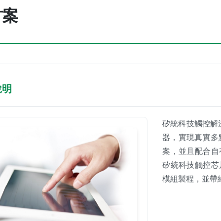
方案
說明
矽統科技觸控解決
器，實現真實多
案，並且配合自
矽統科技觸控芯
模組製程，並帶