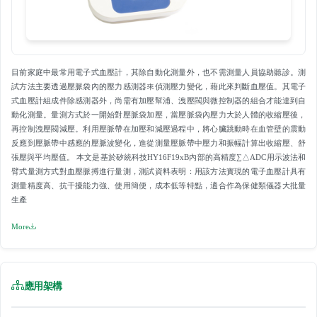
目前家庭中最常用電子式血壓計，其除自動化測量外，也不需測量人員協助聽診。測
試方法主要透過壓脈袋內的壓力感測器來偵測壓力變化，藉此來判斷血壓值。其電子
式血壓計組成件除感測器外，尚需有加壓幫浦、洩壓閥與微控制器的組合才能達到自
動化測量。量測方式於一開始對壓脈袋加壓，當壓脈袋內壓力大於人體的收縮壓後，
再控制洩壓閥減壓。利用壓脈帶在加壓和減壓過程中，將心臟跳動時在血管壁的震動
反應到壓脈帶中感應的壓脈波變化，進從測量壓脈帶中壓力和振幅計算出收縮壓、舒
張壓與平均壓值。 本文是基於矽統科技HY16F19xB內部的高精度∑△ADC用示波法和
臂式量測方式對血壓脈搏進行量測，測試資料表明：用該方法實現的電子血壓計具有
測量精度高、抗干擾能力強、使用簡便，成本低等特點，適合作為保健類儀器大批量
生產
More
應用架構