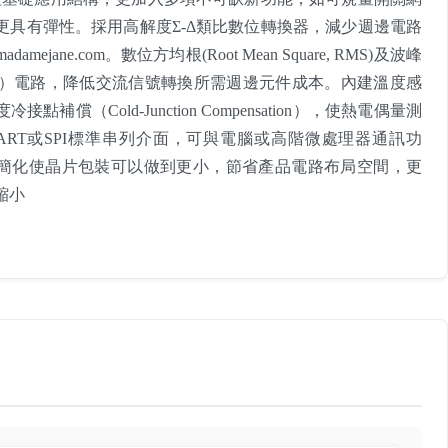
更具有彈性。採用高解度Σ-Δ類比數位轉換器，減少週邊電路
mejane.com。數位方均根(Root Mean Square, RMS)及波峰
Hold）電路，降低交流信號轉換所需週邊元件成本。內建溫度感
點補償（Cold-Junction Compensation），使熱電偶量測
ART或SPI標準串列介面，可與電腦或高階微處理器通訊功
簡化使晶片包裝可以做到更小，節省產品電路布局空間，更
縮小