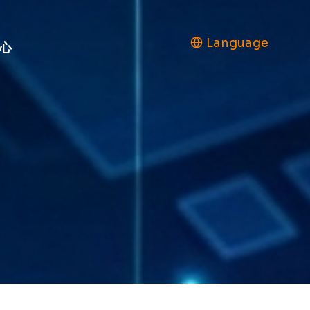
Language
心