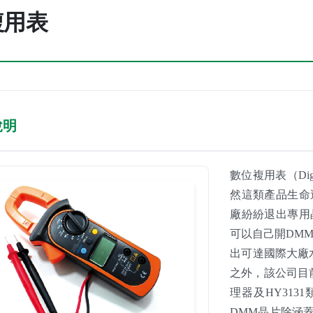
複用表
說明
數位複用表（Digi
然這類產品生命
廠紛紛退出專用
可以自己開DM
出可達國際大廠
之外，該公司目前
理器及HY3131
DMM晶片除涵