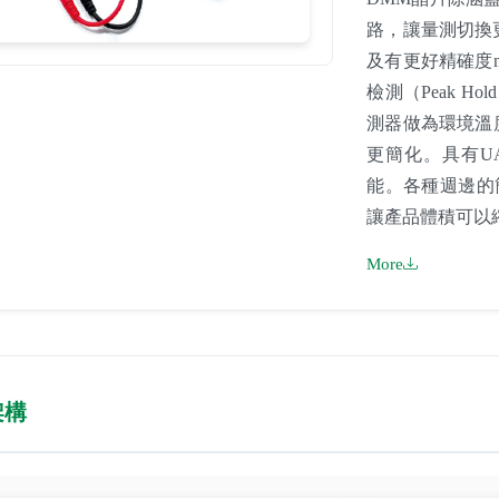
路，讓量測切換
及有更好精確度mada
檢測（Peak 
測器做為環境溫度冷接
更簡化。具有U
能。各種週邊的
讓產品體積可以
More
架構