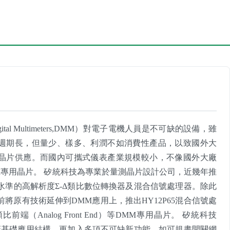
tal Multimeters,DMM）對電子電機人員是不可缺的設備，雖
週期長，但量少、樣多、利潤不如消費性產品，以致國外大
晶片供應。而國內可攜式儀表產業規模較小，不像國外大廠
M專用晶片。 矽統科技為專業於量測晶片設計公司，近幾年推
水準的高解析度Σ-Δ類比數位轉換器及混合信號處理器。除此
將原有技術延伸到DMM應用上，推出HY12P65混合信號處
類比前端（Analog Front End）等DMM專用晶片。 矽統科技
蓋基礎應用結構，更加入多項不可缺新功能，如可規畫開關網