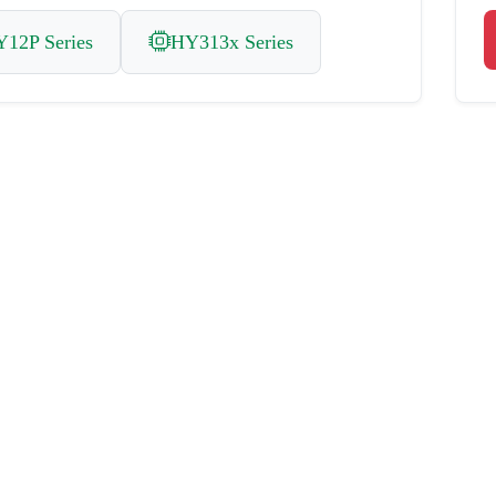
12P Series
HY313x Series