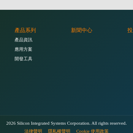
產品系列
新聞中心
投
產品資訊
應用方案
開發工具
2026 Silicon Integrated Systems Corporation. All rights reserved.
法律聲明
隱私權聲明
Cookie 使用政策