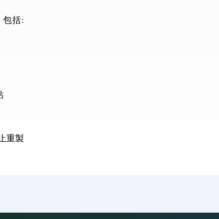
包括:
站
。
止重製