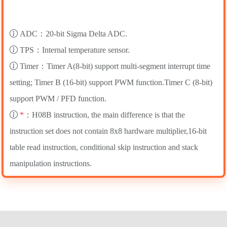
ADC：20-bit Sigma Delta ADC.
TPS：Internal temperature sensor.
Timer：Timer A(8-bit) support multi-segment interrupt time
setting; Timer B (16-bit) support PWM function.Timer C (8-bit)
support PWM / PFD function.
*
：H08B instruction, the main difference is that the
instruction set does not contain 8x8 hardware multiplier,16-bit
table read instruction, conditional skip instruction and stack
manipulation instructions.