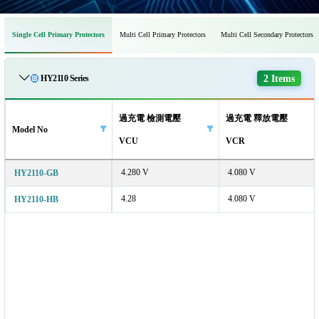
Single Cell Primary Protectors
Multi Cell Primary Protectors
Multi Cell Secondary Protectors
2 Items
HY2110 Series
過充電 檢測電壓
過充電 釋放電壓
Model No
VCU
VCR
4.280 V
4.080 V
HY2110-GB
4.28
4.080 V
HY2110-HB