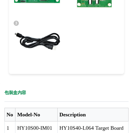
包裝盒內容
No
Model-No
Description
1
HY10S00-IM01
HY10S40-L064 Target Board