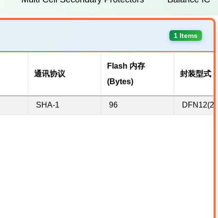
1 Items
Flash 内存
通讯协议
封装型式
(Bytes)
SHA-1
96
DFN12(2.