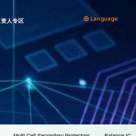
Language
投资人专区
Multi Cell Secondary Protectors
Balance IC