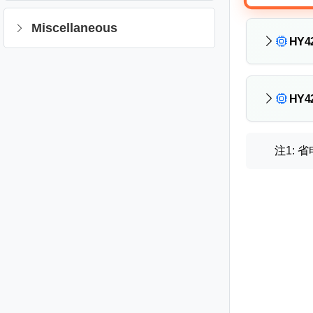
Miscellaneous
HY42
HY42
注1: 