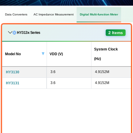
Data Converters
AC Impedance Measurement
Digital Multi-function Meter
2 Items
HY313x Series
System Clock
Model No
VDD (V)
(Hz)
3.6
4.9152M
HY3130
3.6
4.9152M
HY3131