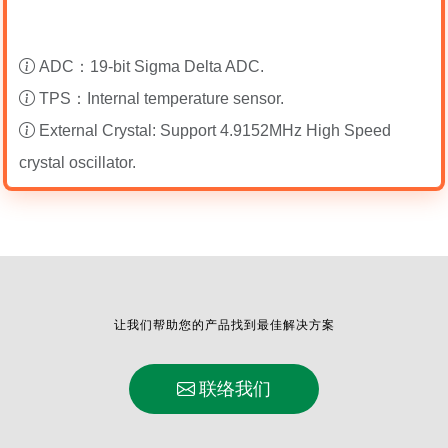
ADC：19-bit Sigma Delta ADC.
TPS：Internal temperature sensor.
External Crystal: Support 4.9152MHz High Speed
crystal oscillator.
让我们帮助您的产品找到最佳解决方案
联络我们