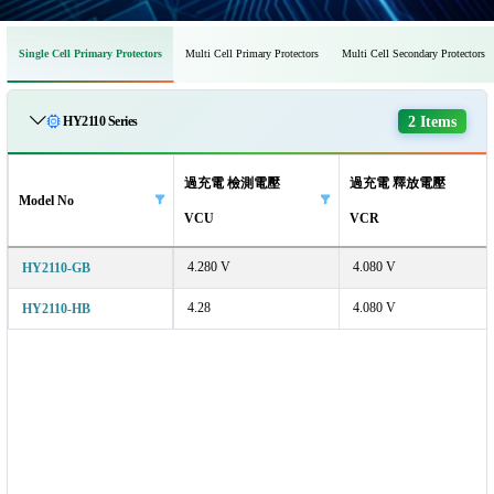
Single Cell Primary Protectors
Multi Cell Primary Protectors
Multi Cell Secondary Protectors
2 Items
HY2110 Series
過充電 檢測電壓
過充電 釋放電壓
Model No
VCU
VCR
4.280 V
4.080 V
HY2110-GB
4.28
4.080 V
HY2110-HB