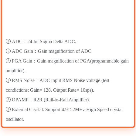
ADC：24-bit Sigma Delta ADC.
ADC Gain：Gain magnification of ADC.
PGA Gain：Gain magnification of PGA(programmable gain
amplifier).
RMS Noise：ADC input RMS Noise voltage (test
condictions: Gain= 128, Output Rate= 10sps).
OPAMP：R2R (Rail-to-Rail Amplifier).
External Crystal: Support 4.9152MHz High Speed crystal
oscillator.