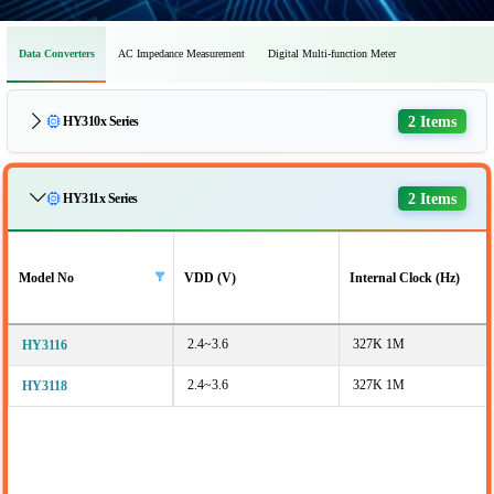
Data Converters
AC Impedance Measurement
Digital Multi-function Meter
2 Items
HY310x Series
2 Items
HY311x Series
Model No
VDD (V)
Internal Clock (Hz)
2.4~3.6
327K 1M
HY3116
2.4~3.6
327K 1M
HY3118