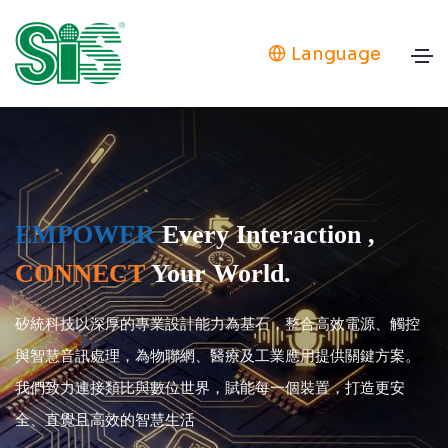
Language
WER
Every Interaction ,
ECT
Your World.
全方位的觸
深厚的專業設計能力為基石，整合高效電源、觸控
指間流
處理，為物聯網、醫療及工業應用提供關鍵方案。
接類比與數位世界，賦能每一個裝置，打造更安
瞭解更多
高效的智慧生活