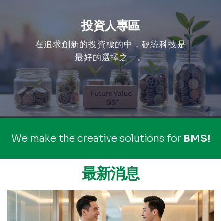
投資人專區
在追求創新的投資標的中，矽統科技是
最好的選擇之一。
We make the creative solutions for
T
o
h
u
c
!
t
n
r
o
C
o
l
r
l
e
最新消息