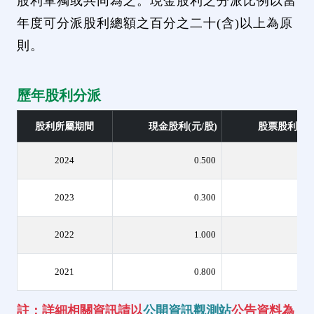
股利單獨或共同為之。現金股利之分派比例以當
年度可分派股利總額之百分之二十(含)以上為原
則。
歷年股利分派
股利所屬期間
現金股利(元/股)
股票股利(元/
2024
0.500
2023
0.300
2022
1.000
2021
0.800
1.
註：詳細相關資訊請以
公開資訊觀測站
公告資料為