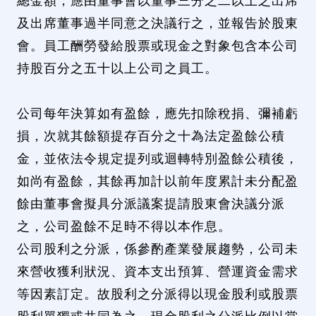
總金額，應由董事會以董事三分之二以上之出席
及出席董事過半同意之決議行之，並報告於股東
會。員工酬勞發給股票或現金之對象包含本公司
持股百分之五十以上公司之員工。
公司每年決算如有盈餘，應先扣除稅捐、彌補虧
損，次就其餘額提存百分之十為法定盈餘公積
金，並依法令規定提列或迴轉特別盈餘公積後，
如尚有盈餘，其餘再加計以前年度累計未分配盈
餘由董事會擬具分派議案提請股東會決議分派
之，公司盈餘不足時不得以本作息。
公司股利之分派，係參酌產業發展趨勢，公司未
來營收獲利狀況、資本支出預算、營運資金需求
等因素訂定。故股利之分派得以現金股利或股票