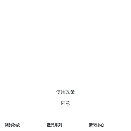
我們使用 Cookie 來增進您的瀏覽體驗以及分析我們的網
站流量。點擊「同意」即表示您同意我們使用 Cookie。
使用政策
同意
關於矽統
產品系列
新聞中心