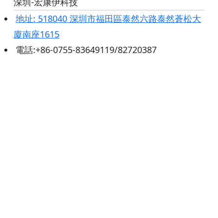
深圳-宏康伊科技
地址: 518040 深圳市福田區泰然六路泰然蒼松大
廈南座1615
電話:+86-0755-83649119/82720387