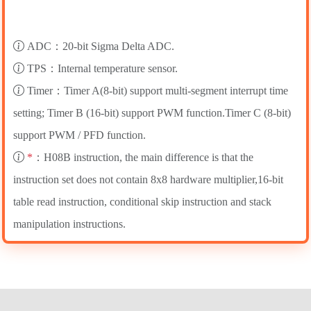
ADC：20-bit Sigma Delta ADC.
TPS：Internal temperature sensor.
Timer：Timer A(8-bit) support multi-segment interrupt time
setting; Timer B (16-bit) support PWM function.Timer C (8-bit)
support PWM / PFD function.
*
：H08B instruction, the main difference is that the
instruction set does not contain 8x8 hardware multiplier,16-bit
table read instruction, conditional skip instruction and stack
manipulation instructions.