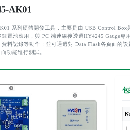
45-AK01
AK01 系列硬體開發工具，主要是由 USB Control Box與 
電池應用，與 PC 端連線後透過HY4245 Gauge專用
資料記錄等動作；並可通過對 Data Flash各頁
5 全面功能進行測試。
包
N
1