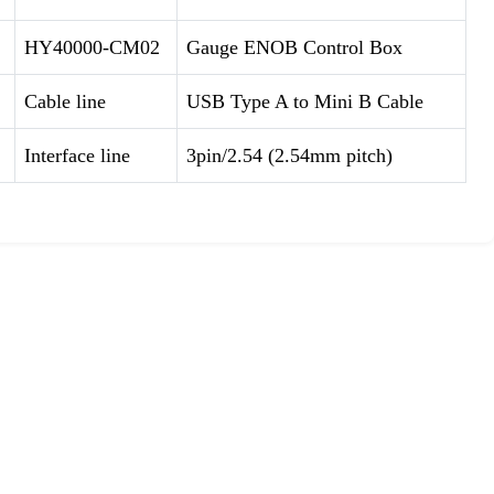
HY40000-CM02
Gauge ENOB Control Box
Cable line
USB Type A to Mini B Cable
Interface line
3pin/2.54 (2.54mm pitch)