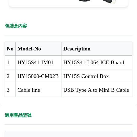
包裝盒內容
No
Model-No
Description
1
HY15S41-IM01
HY15S41-L064 ICE Board
2
HY15000-CM02B
HY15S Control Box
3
Cable line
USB Type A to Mini B Cable
適用產品型號