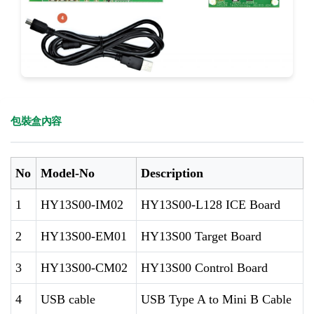
包裝盒內容
No
Model-No
Description
1
HY13S00-IM02
HY13S00-L128 ICE Board
2
HY13S00-EM01
HY13S00 Target Board
3
HY13S00-CM02
HY13S00 Control Board
4
USB cable
USB Type A to Mini B Cable