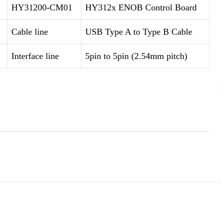
HY31200-CM01
HY312x ENOB Control Board
Cable line
USB Type A to Type B Cable
Interface line
5pin to 5pin (2.54mm pitch)