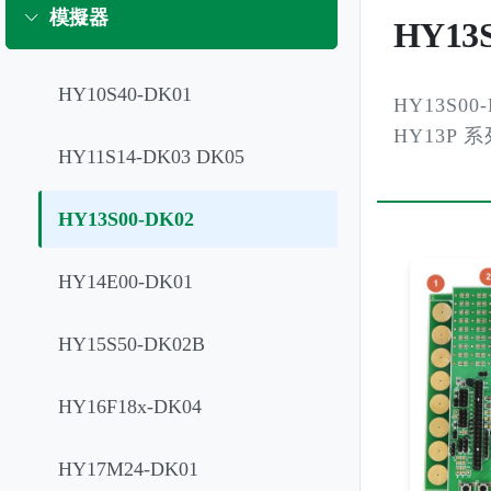
模擬器
HY13
HY10S40-DK01
HY13S00
HY13P
HY11S14-DK03 DK05
HY13S00-DK02
HY14E00-DK01
HY15S50-DK02B
HY16F18x-DK04
HY17M24-DK01