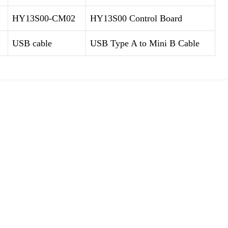
HY13S00-CM02
HY13S00 Control Board
USB cable
USB Type A to Mini B Cable