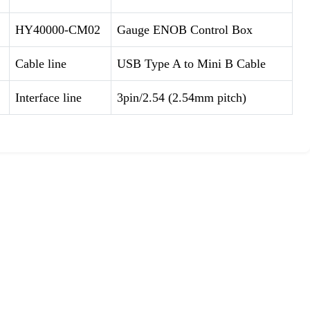
HY40000-CM02
Gauge ENOB Control Box
Cable line
USB Type A to Mini B Cable
Interface line
3pin/2.54 (2.54mm pitch)