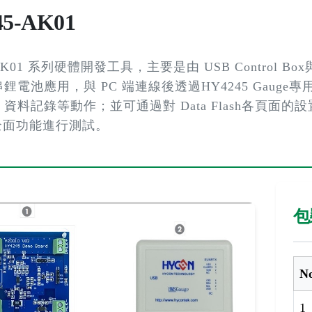
45-AK01
AK01 系列硬體開發工具，主要是由 USB Control Box與 
電池應用，與 PC 端連線後透過HY4245 Gauge專用
資料記錄等動作；並可通過對 Data Flash各頁
5 全面功能進行測試。
包
N
1