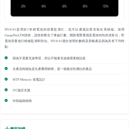
HY4141是用於1串鋰電池的容量監測IC，也可以通過設置安裝在系統端。採用
GaugePackTM技術，該技術整合了庫侖計數、開路電壓量測及電池特性的演算法，對
電池容量進行精確監測和預估。HY4141適合使用於數碼及穿戴產品因為具有下列特
點:
因為不需要充放學習，所以不隨著充放循環累積誤差
生產流程縮短及生產費用精簡，是一個最佳性價比的產品
MTP Memory 省電設計
I2C協定支援
外部線路精簡