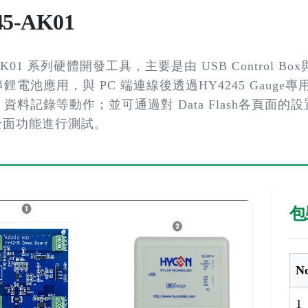
45-AK01
AK01 系列硬體開發工具，主要是由 USB Control Box與 
電池應用，與 PC 端連線後透過HY4245 Gauge專用
資料記錄等動作；並可通過對 Data Flash各頁
5 全面功能進行測試。
包
N
1