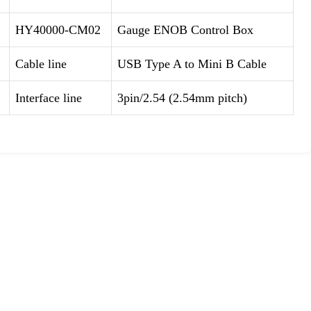
HY40000-CM02
Gauge ENOB Control Box
Cable line
USB Type A to Mini B Cable
Interface line
3pin/2.54 (2.54mm pitch)