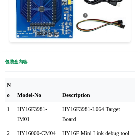
包裝盒內容
N
o
Model-No
Description
1
HY16F3981-
HY16F3981-L064 Target
IM01
Board
2
HY16000-CM04
HY16F Mini Link debug tool