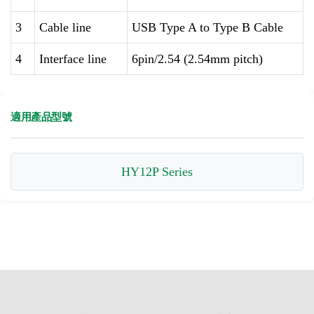
3
Cable line
USB Type A to Type B Cable
4
Interface line
6pin/2.54 (2.54mm pitch)
適用產品型號
HY12P Series