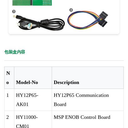
包裝盒內容
N
o
Model-No
Description
1
HY12P65-
HY12P65 Communication
AK01
Board
2
HY11000-
MSP ENOB Control Board
CM01