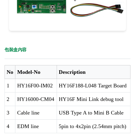
包裝盒內容
No
Model-No
Description
1
HY16F00-IM02
HY16F188-L048 Target Board
2
HY16000-CM04
HY16F Mini Link debug tool
3
Cable line
USB Type A to Mini B Cable
4
EDM line
5pin to 4x2pin (2.54mm pitch)