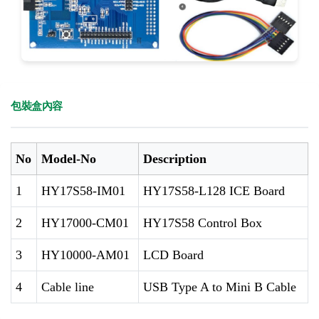
包裝盒內容
No
Model-No
Description
1
HY17S58-IM01
HY17S58-L128 ICE Board
2
HY17000-CM01
HY17S58 Control Box
3
HY10000-AM01
LCD Board
4
Cable line
USB Type A to Mini B Cable