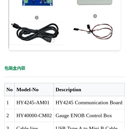
包裝盒內容
No
Model-No
Description
1
HY4245-AM01
HY4245 Communication Board
2
HY40000-CM02
Gauge ENOB Control Box
3
Cable line
USB Type A to Mini B Cable