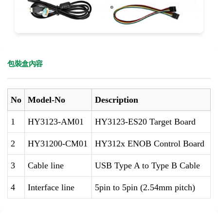
包裝盒內容
No
Model-No
Description
1
HY3123-AM01
HY3123-ES20 Target Board
2
HY31200-CM01
HY312x ENOB Control Board
3
Cable line
USB Type A to Type B Cable
4
Interface line
5pin to 5pin (2.54mm pitch)